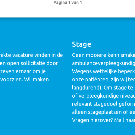
Pagina 1 van 1
Stage
ikte vacature vinden in de
Geen mooiere kennismakin
n open sollicitatie door
ambulanceverpleegkundige
streven ernaar om je
Wegens wettelijke beperki
 voorzien. Wij maken
onze patiënten, zijn wij 
langdurend). Om stage te l
of verpleegkundige niveau
relevant stagedoel geform
alleen stageplaatsen of e
Vragen hierover? Mail naa