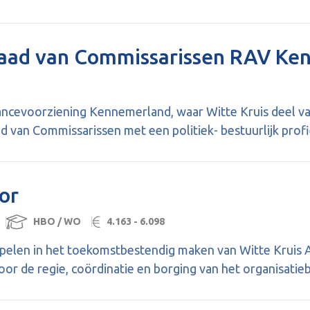
Raad van Commissarissen RAV Ke
cevoorziening Kennemerland, waar Witte Kruis deel van
d van Commissarissen met een politiek- bestuurlijk profi
or
HBO / WO
4.163 - 6.098
ol spelen in het toekomstbestendig maken van Witte Krui
oor de regie, coördinatie en borging van het organisati