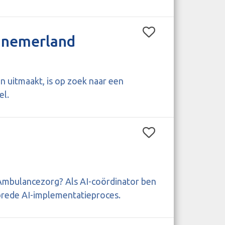
nnemerland
 uitmaakt, is op zoek naar een
el.
s Ambulancezorg? Als AI-coördinator ben
ebrede AI-implementatieproces.