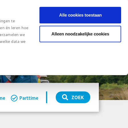
FAQ
podcast
Alle cookies toestaan
ingen te
den én leren hoe
Alleen noodzakelijke cookies
 verzamelen we
 welke data we
ZOEK
ime
Parttime