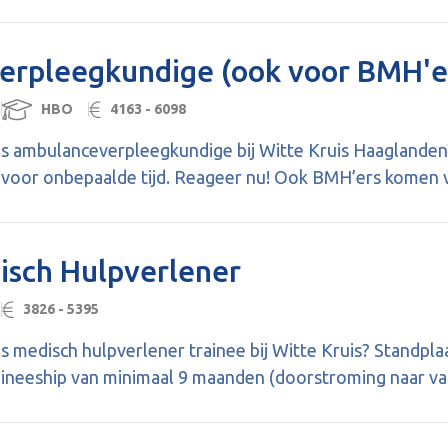
rpleegkundige (ook voor BMH'er
HBO
4163 - 6098
 als ambulanceverpleegkundige bij Witte Kruis Haaglanden
t voor onbepaalde tijd. Reageer nu! Ook BMH’ers komen v
isch Hulpverlener
3826 - 5395
 als medisch hulpverlener trainee bij Witte Kruis? Standpl
raineeship van minimaal 9 maanden (doorstroming naar v