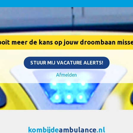
oit meer de kans op jouw droombaan miss
STUUR MIJ VACATURE ALERTS!
Afmelden
kombijde
ambulance
.nl