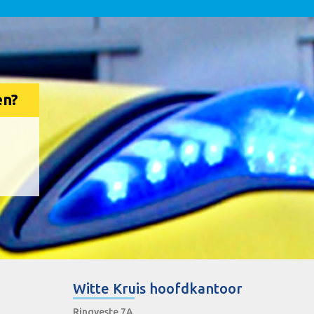
en?
Witte Kruis hoofdkantoor
Ringveste 7A