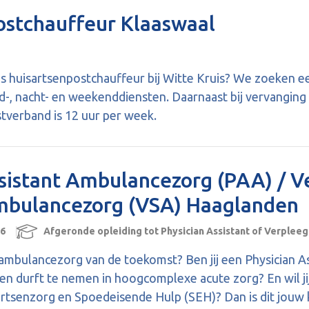
ostchauffeur Klaaswaal
 als huisartsenpostchauffeur bij Witte Kruis? We zoeken
-, nacht- en weekenddiensten. Daarnaast bij vervanging t
tverband is 12 uur per week.
ssistant Ambulancezorg (PAA) / 
Ambulancezorg (VSA) Haaglanden
36
Afgeronde opleiding tot Physician Assistant of Verplee
de ambulancezorg van de toekomst? Ben jij een Physician A
gen durft te nemen in hoogcomplexe acute zorg? En wil ji
rtsenzorg en Spoedeisende Hulp (SEH)? Dan is dit jouw 