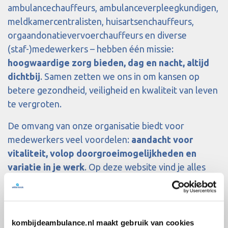
ambulancechauffeurs, ambulanceverpleegkundigen,
meldkamercentralisten, huisartsenchauffeurs,
orgaandonatievervoerchauffeurs en diverse
(staf-)medewerkers – hebben één missie:
hoogwaardige zorg bieden, dag en nacht, altijd
dichtbij
. Samen zetten we ons in om kansen op
betere gezondheid, veiligheid en kwaliteit van leven
te vergroten.
De omvang van onze organisatie biedt voor
medewerkers veel voordelen:
aandacht voor
vitaliteit, volop doorgroeimogelijkheden en
variatie in je werk
.
Op deze website vind je alles
over
werken bij Witte Kruis
en onze openstaande
vacatures. Beluister ook onze
podcast
waarin
collega’s vertellen over hun ervaringen in de
ambulancezorg.
kombijdeambulance.nl maakt gebruik van cookies