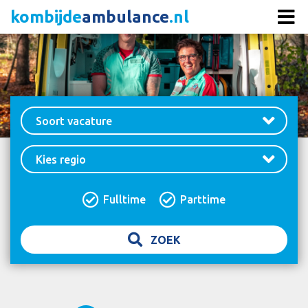
kombijde
ambulance
.nl
Soort vacature
Kies regio
Fulltime
Parttime
ZOEK