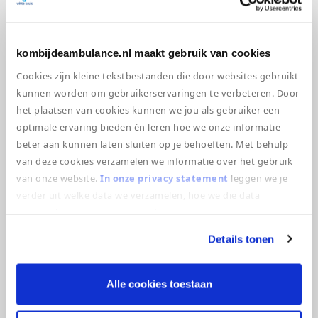
Het toenemende gebruik van partydrugs,
weersomstandigheden, uitdroging en
oververhitting. Het zijn voorbeelden van risico’s
kombijdeambulance.nl maakt gebruik van cookies
uit de dagelijkse praktijk op festivals en
Cookies zijn kleine tekstbestanden die door websites gebruikt
evenementen in Nederland. De professionals
kunnen worden om gebruikerservaringen te verbeteren. Door
van Witte Kruis Evenementenzorg willen
het plaatsen van cookies kunnen we jou als gebruiker een
bezoekers en medewerkers van evenementen
optimale ervaring bieden én leren hoe we onze informatie
van echt adequate Eerste Hulp en goede
beter aan kunnen laten sluiten op je behoeften. Met behulp
medische zorg voorzien met als […]
van deze cookies verzamelen we informatie over het gebruik
van onze website.
In onze privacy statement
leggen we je
verder uit welke data we verzamelen, hoe we die data
verzamelen en wat we ermee doen.
Bouwplaten en kleurplaten
Details tonen
Kleurplaat 1 Kleurplaat 2 Bouwplaat Zeeland
Bouwplaat Noord-Holland Noord Bouwplaat
Alle cookies toestaan
Noord- en Oost-Gelderland Bouwplaat
Kennemerland Bouwplaat Haaglanden