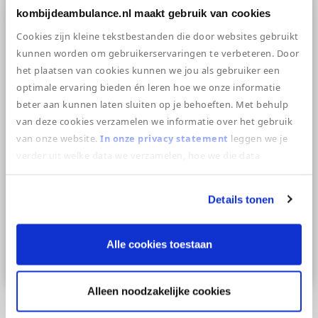
gettin’ caught in the rain.)
kombijdeambulance.nl maakt gebruik van cookies
Cookies zijn kleine tekstbestanden die door websites gebruikt
…or something like this:
kunnen worden om gebruikerservaringen te verbeteren. Door
The XYZ Doohickey Company was founded
het plaatsen van cookies kunnen we jou als gebruiker een
in 1971, and has been providing quality
optimale ervaring bieden én leren hoe we onze informatie
beter aan kunnen laten sluiten op je behoeften. Met behulp
doohickeys to the public ever since. Located
van deze cookies verzamelen we informatie over het gebruik
in Gotham City, XYZ employs over 2,000
van onze website.
In onze privacy statement
leggen we je
people and does all kinds of awesome things
verder uit welke data we verzamelen, hoe we die data
for the Gotham community.
verzamelen en wat we ermee doen.
As a new WordPress user, you should go to
Details tonen
your dashboard
to delete this page and
create new pages for your content. Have
Alle cookies toestaan
fun!
Alleen noodzakelijke cookies