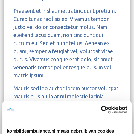
Praesent et nisl at metus tincidunt pretium.
Curabitur ac facilisis ex. Vivamus tempor
justo vel dolor consectetur mollis. Nam
eleifend lacus quam, non tincidunt dui
rutrum eu. Sed et nunc tellus. Aenean ex
quam, semper a feugiat vel, volutpat vitae
purus. Vivamus congue erat odio, sit amet
venenatis tortor pellentesque quis. In vel
mattis ipsum.
Mauris sed leo auctor lorem auctor volutpat.
Mauris quis nulla at mi molestie lacinia.
Pellentesque a massa bibendum, iaculis
tellus a, luctus purus. Donec dui ipsum,
tempus eget sapien sodales, tincidunt
faucibus erat. Sed consectetur malesuada
kombijdeambulance.nl maakt gebruik van cookies