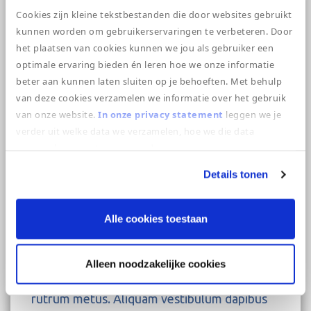
congue. Lorem ipsum dolor sit amet,
Cookies zijn kleine tekstbestanden die door websites gebruikt
consectetur adipiscing elit. Curabitur ut
kunnen worden om gebruikerservaringen te verbeteren. Door
semper velit. Nunc rhoncus sem libero.
het plaatsen van cookies kunnen we jou als gebruiker een
optimale ervaring bieden én leren hoe we onze informatie
Aenean suscipit quam ac neque bibendum
beter aan kunnen laten sluiten op je behoeften. Met behulp
sodales. Nam quis lectus ligula. Duis quis mi
van deze cookies verzamelen we informatie over het gebruik
sed enim scelerisque consectetur sit amet sit
van onze website.
In onze privacy statement
leggen we je
amet ligula. Integer blandit dui a eleifend
verder uit welke data we verzamelen, hoe we die data
verzamelen en wat we ermee doen.
posuere. Mauris nulla sapien, malesuada quis
viverra et, ultricies a nisl. Aenean erat risus,
Details tonen
commodo sed faucibus vitae, fringilla ut erat.
Nullam ultrices felis placerat lacus varius
Alle cookies toestaan
sagittis. Vestibulum massa libero, molestie et
porta nec, ultrices a lorem. Proin iaculis
libero semper arcu rhoncus ultricies. Sed orci
Alleen noodzakelijke cookies
libero, ullamcorper et erat at, tristique
rutrum metus. Aliquam vestibulum dapibus