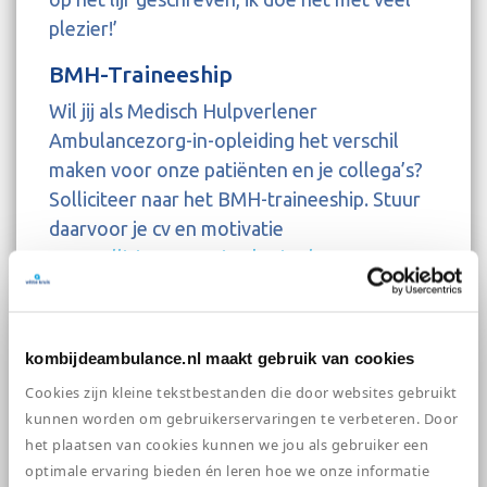
plezier!’
BMH-Traineeship
Wil jij als Medisch Hulpverlener
Ambulancezorg-in-opleiding het verschil
maken voor onze patiënten en je collega’s?
Solliciteer naar het BMH-traineeship. Stuur
daarvoor je cv en motivatie
naar
solliciteren@wittekruis.nl
. Eerst meer
weten? Bel dhr. Sander de
Wolf, beleidsmedewerker opleiden, trainen
& oefenen, op telefoonnummer +31 (0) 6
kombijdeambulance.nl maakt gebruik van cookies
14311115. We horen graag van je!
Cookies zijn kleine tekstbestanden die door websites gebruikt
BMH-Stage? Ook dat kan bij Witte
kunnen worden om gebruikerservaringen te verbeteren. Door
het plaatsen van cookies kunnen we jou als gebruiker een
Kruis
optimale ervaring bieden én leren hoe we onze informatie
Zit je nog midden in je BMH-opleiding en wil