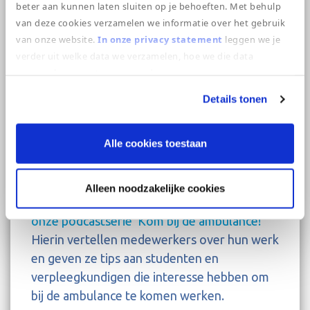
beter aan kunnen laten sluiten op je behoeften. Met behulp
je bij ons stagelopen? Ook dan kan. Witte
van deze cookies verzamelen we informatie over het gebruik
Kruis biedt verschillende stageplekken, waar
van onze website.
In onze privacy statement
leggen we je
je de verplichte stageonderdelen kunt
verder uit welke data we verzamelen, hoe we die data
verzamelen en wat we ermee doen.
doorlopen. En je krijgt nog een mooie
stagevergoeding ook! Interesse? Stuur een
Details tonen
mail naar
solliciteren@wittekruis.nl
.
Beluister onze podcast: Kom bij
Alle cookies toestaan
de ambulance!
Meer weten over het werken in de
Alleen noodzakelijke cookies
ambulancezorg? Luister dan ook eens naar
onze podcastserie ‘Kom bij de ambulance!’
Hierin vertellen medewerkers over hun werk
en geven ze tips aan studenten en
verpleegkundigen die interesse hebben om
bij de ambulance te komen werken.