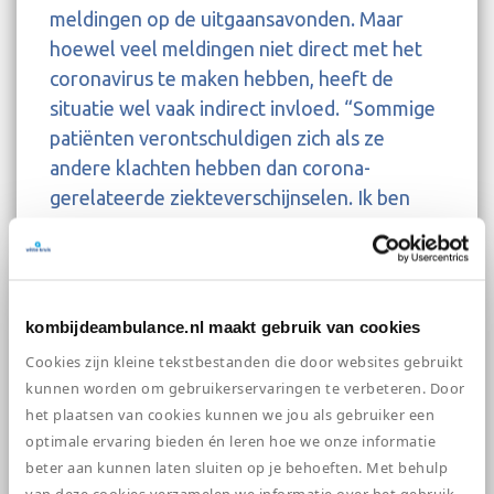
meldingen op de uitgaansavonden. Maar
hoewel veel meldingen niet direct met het
coronavirus te maken hebben, heeft de
situatie wel vaak indirect invloed. “Sommige
patiënten verontschuldigen zich als ze
andere klachten hebben dan corona-
gerelateerde ziekteverschijnselen. Ik ben
ook bang dat sommigen misschien niet tijdig
hulp vragen als ze andere klachten hebben,
omdat men bang is zorgcapaciteit in te
nemen,” legt Fleur uit. Willeke ziet ook wel
kombijdeambulance.nl maakt gebruik van cookies
een verandering in hoe mensen reageren op
Cookies zijn kleine tekstbestanden die door websites gebruikt
hun werk: “er is altijd wel aandacht voor wat
kunnen worden om gebruikerservaringen te verbeteren. Door
we doen, maar de afgelopen weken kijken
het plaatsen van cookies kunnen we jou als gebruiker een
mensen toch anders naar ons; intenser als
optimale ervaring bieden én leren hoe we onze informatie
het ware.”
beter aan kunnen laten sluiten op je behoeften. Met behulp
van deze cookies verzamelen we informatie over het gebruik