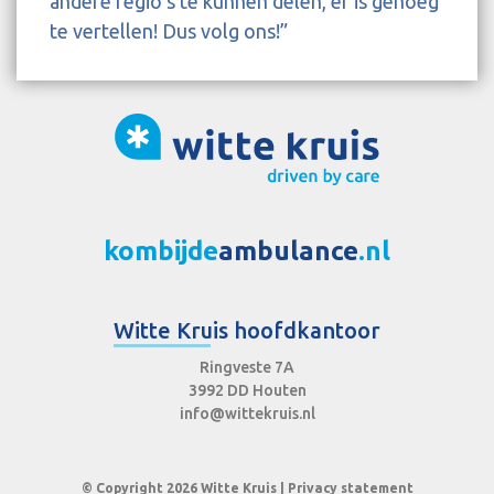
andere regio’s te kunnen delen, er is genoeg
te vertellen! Dus volg ons!”
kombijde
ambulance
.nl
Witte Kruis hoofdkantoor
Ringveste 7A
3992 DD Houten
info@wittekruis.nl
© Copyright 2026 Witte Kruis |
Privacy statement